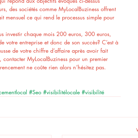
i répond aux objectifs évoqués ci-dessus 
leurs, des sociétés comme MyLocalBuziness offrent 
ait mensuel ce qui rend le processus simple pour 
.
ous investir chaque mois 200 euros, 300 euros, 
de votre entreprise et donc de son succès? C’est à 
sse de votre chiffre d’affaire après avoir fait 
, contacter MyLocalBuziness pour un premier 
érencement ne coûte rien alors n’hésitez pas.
cementlocal
#Seo
#visibilitélocale
#visibilité
V