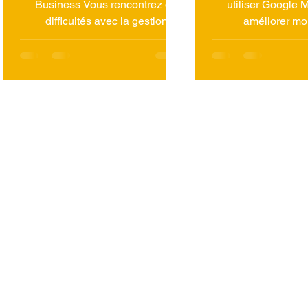
Business Vous rencontrez des
utiliser Google 
difficultés avec la gestion de
améliorer mo
votre fiche Google Business
référencement sur 
Profile ? Vous n'êtes...
par un spé