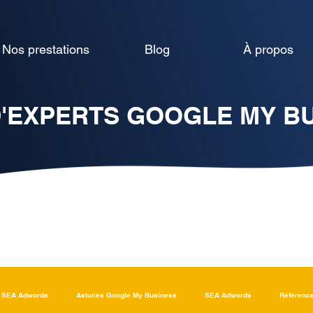
Nos prestations
Blog
À propos
'EXPERTS GOOGLE MY B
SEA Adwords
Astuces Google My Business
SEA Adwords
Référenc