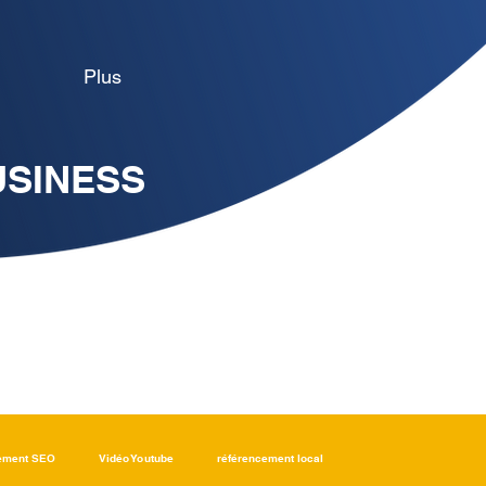
Plus
USINESS
ement SEO
Vidéo Youtube
référencement local