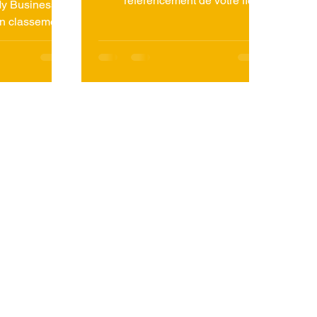
référencement de votre fiche
My Business et
Google My Business ? Si vous
n classement,
possédez un hôtel...
Google rédigé
cialiste Googl