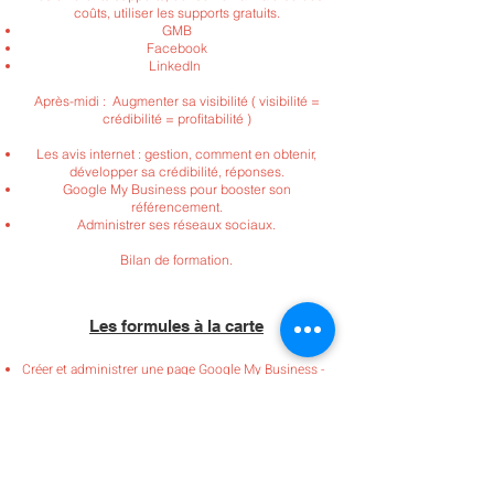
coûts, utiliser les supports gratuits.
GMB
Facebook
LinkedIn
Après-midi : Augmenter sa visibilité ( visibilité =
crédibilité = profitabilité )
Les avis internet : gestion, comment en obtenir,
développer sa crédibilité, réponses.
Google My Business pour booster son
référencement.
Administrer ses réseaux sociaux.
Bilan de formation.
Les formules à la carte
Créer et administrer une page Google My Business -
Astuces pour booster votre référencement local.
Découvrez comment créer et optimiser votre page
Facebook entreprise.
Gérez vos avis ( Récolte - Gestion - Traitement -
supprimer un avis).
Appréhender la création de votre propre site web